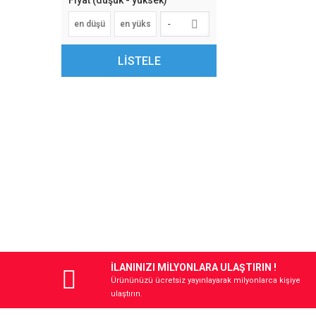
Fiyat (düşük - yüksek)
-
LİSTELE
İLANINIZI MİLYONLARA ULAŞTIRIN !
Ürününüzü ücretsiz yayınlayarak milyonlarca kişiye
ulaştırın.