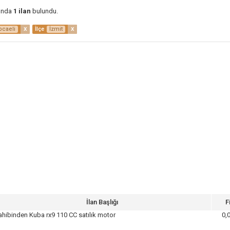
unda
1 ilan
bulundu.
x
x
ocaeli
İlçe
İzmit
İlan Başlığı
F
ahibinden Kuba rx9 110 CC satılık motor
0,