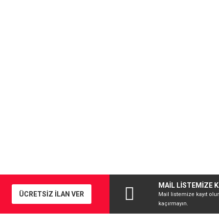
MAİL LİSTEMİZE K
ÜCRETSİZ İLAN VER
Mail listemize kayıt olu
kaçırmayın.