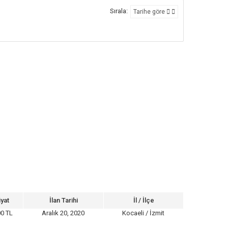
Sırala:
Tarihe göre
iyat
İlan Tarihi
İl / İlçe
00 TL
Aralık 20, 2020
Kocaeli / İzmit