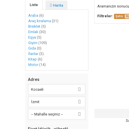
Liste
Harita
Aramanızın sonuc
Araba
(6)
Filtreler:
Şehir
K
Araç kiralama
(31)
Bisiklet
(5)
Emlak
(30)
Eşya
(5)
Giyim
(109)
Gıda
(0)
İlanlar
(3)
Kitap
(6)
Motor
(14)
Adres
Kocaeli
İzmit
-- Mahalle seçiniz --
S