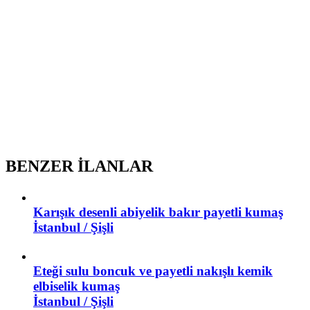
BENZER İLANLAR
Karışık desenli abiyelik bakır payetli kumaş
İstanbul / Şişli
Eteği sulu boncuk ve payetli nakışlı kemik
elbiselik kumaş
İstanbul / Şişli