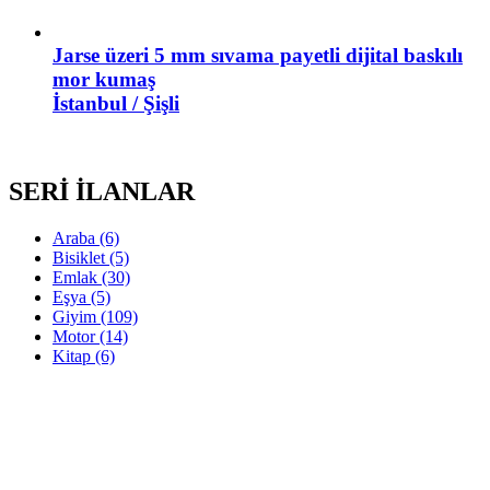
Jarse üzeri 5 mm sıvama payetli dijital baskılı
mor kumaş
İstanbul / Şişli
SERİ İLANLAR
Araba
(6)
Bisiklet
(5)
Emlak
(30)
Eşya
(5)
Giyim
(109)
Motor
(14)
Kitap
(6)