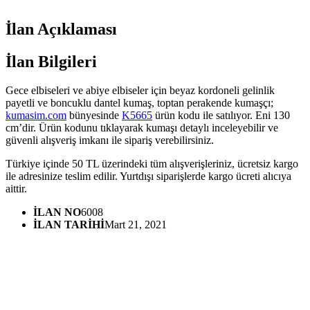
İlan Açıklaması
İlan Bilgileri
Gece elbiseleri ve abiye elbiseler için beyaz kordoneli gelinlik
payetli ve boncuklu dantel kumaş, toptan perakende kumaşçı;
kumasim.com
bünyesinde
K5665
ürün kodu ile satılıyor. Eni 130
cm’dir. Ürün kodunu tıklayarak kumaşı detaylı inceleyebilir ve
güvenli alışveriş imkanı ile sipariş verebilirsiniz.
Türkiye içinde 50 TL üzerindeki tüm alışverişleriniz, ücretsiz kargo
ile adresinize teslim edilir. Yurtdışı siparişlerde kargo ücreti alıcıya
aittir.
İLAN NO
6008
İLAN TARİHİ
Mart 21, 2021