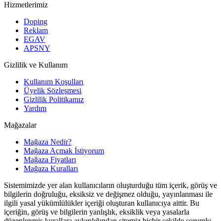
Hizmetlerimiz
Doping
Reklam
EGAV
APSNY
Gizlilik ve Kullanım
Kullanım Koşulları
Üyelik Sözleşmesi
Gizlilik Politikamız
Yardım
Mağazalar
Mağaza Nedir?
Mağaza Açmak İstiyorum
Mağaza Fiyatları
Mağaza Kuralları
Sistemimizde yer alan kullanıcıların oluşturduğu tüm içerik, görüş ve
bilgilerin doğruluğu, eksiksiz ve değişmez olduğu, yayınlanması ile
ilgili yasal yükümlülükler içeriği oluşturan kullanıcıya aittir. Bu
içeriğin, görüş ve bilgilerin yanlışlık, eksiklik veya yasalarla
düzenlenmiş kurallara aykırılığından sitemiz hiçbir şekilde sorumlu