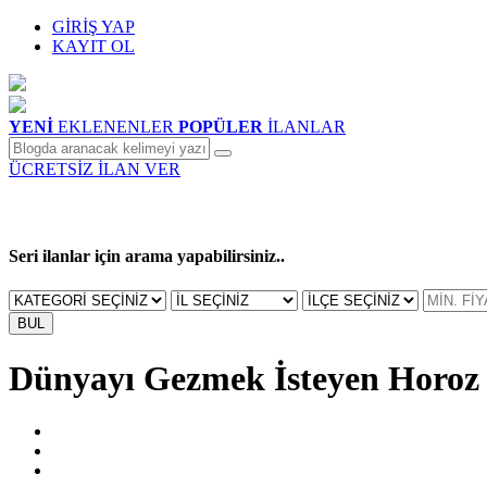
GİRİŞ YAP
KAYIT OL
YENİ
EKLENENLER
POPÜLER
İLANLAR
ÜCRETSİZ İLAN VER
Seri ilanlar için arama yapabilirsiniz..
BUL
Dünyayı Gezmek İsteyen Horoz