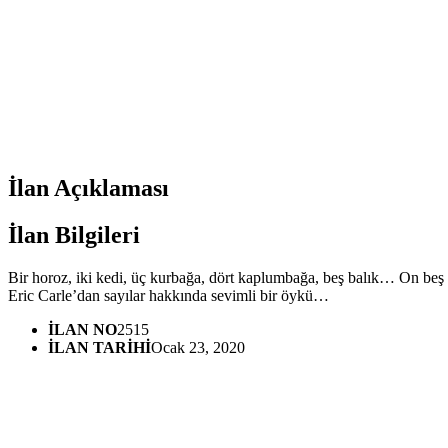
İlan Açıklaması
İlan Bilgileri
Bir horoz, iki kedi, üç kurbağa, dört kaplumbağa, beş balık… On beş
Eric Carle’dan sayılar hakkında sevimli bir öykü…
İLAN NO
2515
İLAN TARİHİ
Ocak 23, 2020