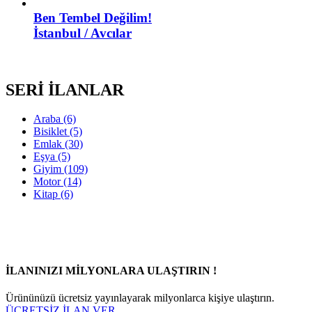
Ben Tembel Değilim!
İstanbul / Avcılar
SERİ İLANLAR
Araba
(6)
Bisiklet
(5)
Emlak
(30)
Eşya
(5)
Giyim
(109)
Motor
(14)
Kitap
(6)
İLANINIZI MİLYONLARA ULAŞTIRIN !
Ürününüzü ücretsiz yayınlayarak milyonlarca kişiye ulaştırın.
ÜCRETSİZ İLAN VER