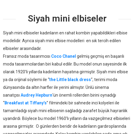
Siyah mini elbiseler
Siyah mini elbiseler kadınların en rahat kombin yapabildikleri elbise
modelidir. Ayrıca siyah mini elbise modelleri en sık tercih edilen
elbiseler arasındadır.
Fransız moda tasarımcısı
Coco Chanel
gelmiş geçmiş en başarılı
moda tasarımcılardan biri kabul edilir. Bu model onun sayesinde ilk
olarak 1920’li yıllarda kadınların hayatına girmiştir. Siyah mini elbise
ya da orijinal söylemi ile “
the Little black dress
“, terimi moda
dünyasında da altın harfler ile yerini almıştır. Ünlü sinema
sanatçısı
Audrey Hepburn
‘ün önemli rollerden birini oynadığı
“
Breakfast at Tiffany’s
” filmindeki bir sahnede inci kolyeleri ile
tamamladığı siyah mini elbisenin sağladığı zarafet büyük hayranlık
uyandırdı. Böylece bu model 1960’lı yılların da vazgeçilmez elbiseleri
arasına girmiştir. O günlerden beridir de kadınların gardıroplarında