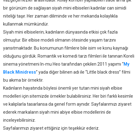
vazgeçilmezler arasındadır. Kolay kombin yapılabilen sade ama şık
bir görünüm de sağlayan siyah mini elbiseleri kadınlar can simidi
niteliği taşır. Her zaman diliminde ve her mekanda kolaylıkla
kullanmak mümkündür.
Siyah mini elbiselerin; kadınların dünyasında etkisi çok fazla
olmuştur. Bir elbise modeli olmanın ötesinde yaşam tarzını
yansıtmaktadır. Bu konumunun filmlere bile isim ve konu kaynağı
olduğunu gördük. Romantik ve komedi tarzı filmleri ile tanınan Koreli
sinema yönetmeni In-mu Heo tarafından çekilen 2011 yapımı “
My
Black Minidress
” yada diğer bilinen adı ile “Little black dress” filmi
bu akıma bir örnektir.
Kadınların hayatında böylesi önemli yer tutan mini siyah elbise
modelleri için sitemizde örnekler bulabilirsiniz. Her biri farklı kesimle
ve kalıplarla tasarlansa da genel form aynıdır. Sayfalarımızı ziyaret
ederek markaların siyah mini abiye elbise modellerini de
inceleyebilirsiniz.
Sayfalarımızı ziyaret ettiğiniz için teşekkür ederiz.