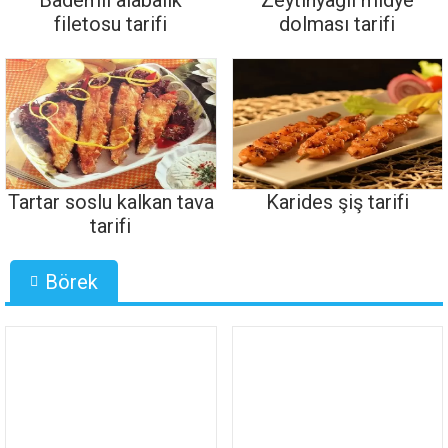
Bademli alabalık
Zeytinyağlı midye
filetosu tarifi
dolması tarifi
Tartar soslu kalkan tava
Karides şiş tarifi
tarifi
Börek