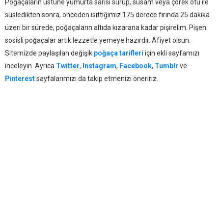
Poğaçaların üstüne yumurta sarısı sürüp, susam veya çörek otu ile
süsledikten sonra, önceden ısıttığımız 175 derece fırında 25 dakika
üzeri bir sürede, poğaçaların altıda kızarana kadar pişirelim. Pişen
sosisli poğaçalar artık lezzetle yemeye hazırdır. Afiyet olsun.
Sitemizde paylaşılan değişik
poğaça tarifleri
için ekli sayfamızı
inceleyin. Ayrıca
Twitter
,
Instagram
,
Facebook
,
Tumblr
ve
Pinterest
sayfalarımızı da takip etmenizi öneririz.