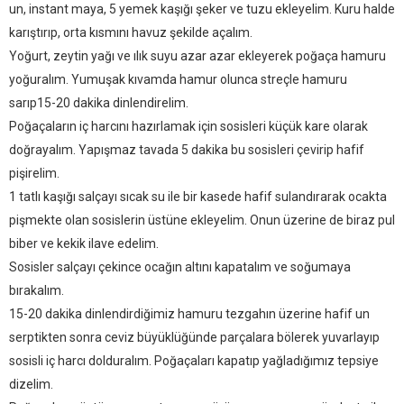
un, instant maya, 5 yemek kaşığı şeker ve tuzu ekleyelim. Kuru halde
karıştırıp, orta kısmını havuz şekilde açalım.
Yoğurt, zeytin yağı ve ılık suyu azar azar ekleyerek poğaça hamuru
yoğuralım. Yumuşak kıvamda hamur olunca streçle hamuru
sarıp15-20 dakika dinlendirelim.
Poğaçaların iç harcını hazırlamak için sosisleri küçük kare olarak
doğrayalım. Yapışmaz tavada 5 dakika bu sosisleri çevirip hafif
pişirelim.
1 tatlı kaşığı salçayı sıcak su ile bir kasede hafif sulandırarak ocakta
pişmekte olan sosislerin üstüne ekleyelim. Onun üzerine de biraz pul
biber ve kekik ilave edelim.
Sosisler salçayı çekince ocağın altını kapatalım ve soğumaya
bırakalım.
15-20 dakika dinlendirdiğimiz hamuru tezgahın üzerine hafif un
serptikten sonra ceviz büyüklüğünde parçalara bölerek yuvarlayıp
sosisli iç harcı dolduralım. Poğaçaları kapatıp yağladığımız tepsiye
dizelim.