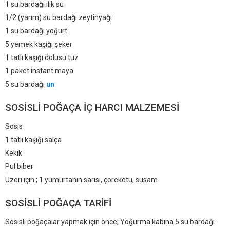
1 su bardağı ılık su
1/2 (yarım) su bardağı zeytinyağı
1 su bardağı yoğurt
5 yemek kaşığı şeker
1 tatlı kaşığı dolusu tuz
1 paket instant maya
5 su bardağı
un
SOSISLI POĞAÇA IÇ HARCI MALZEMESI
Sosis
1 tatlı kaşığı salça
Kekik
Pul biber
Üzeri için ; 1 yumurtanın sarısı, çörekotu, susam
SOSISLI POĞAÇA TARIFI
Sosisli poğaçalar yapmak için önce; Yoğurma kabına 5 su bardağı