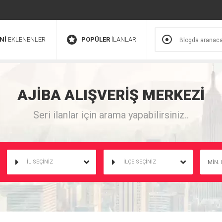
Nİ
EKLENENLER
POPÜLER
İLANLAR
AJİBA
ALIŞVERİŞ
MERKEZİ
Seri ilanlar için arama yapabilirsiniz..
İL SEÇİNİZ
İLÇE SEÇİNİZ