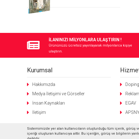
İLANINIZI MİLYONLARA ULAŞTIRIN !
Ürününüzü ücretsiz yayınlayarak milyonlarca kişiye
ulaştırın.
Kurumsal
Hizmet
Hakkımızda
Dopin
Medya İletişimi ve Görseller
Rekla
İnsan Kaynakları
EGAV
İletişim
APSN
Sistemimizde yer alan kullanıcıların oluşturduğu tüm içerik, görüş ve
içeriği oluşturan kullanıcıya aittir. Bu içeriğin, görüş ve bilgilerin y
değildir.