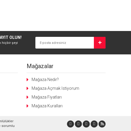
AYIT OLUN!
n hiçbir şeyi
Mağazalar
Mağaza Nedir?
Mağaza Açmak İstiyorum
Mağaza Fiyatları
Mağaza Kuralları
mlülükler
lde sorumlu