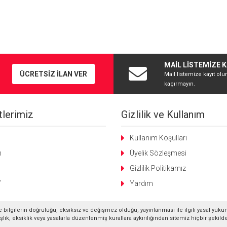
MAİL LİSTEMİZE K
ÜCRETSİZ İLAN VER
Mail listemize kayıt olu
kaçırmayın.
lerimiz
Gizlilik ve Kullanım
g
Kullanım Koşulları
m
Üyelik Sözleşmesi
Gizlilik Politikamız
Y
Yardım
 bilgilerin doğruluğu, eksiksiz ve değişmez olduğu, yayınlanması ile ilgili yasal yükü
anlışlık, eksiklik veya yasalarla düzenlenmiş kurallara aykırılığından sitemiz hiçbir şeki