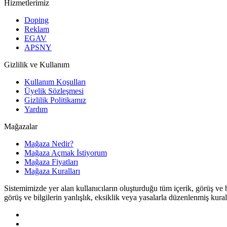
Hizmetlerimiz
Doping
Reklam
EGAV
APSNY
Gizlilik ve Kullanım
Kullanım Koşulları
Üyelik Sözleşmesi
Gizlilik Politikamız
Yardım
Mağazalar
Mağaza Nedir?
Mağaza Açmak İstiyorum
Mağaza Fiyatları
Mağaza Kuralları
Sistemimizde yer alan kullanıcıların oluşturduğu tüm içerik, görüş ve b
görüş ve bilgilerin yanlışlık, eksiklik veya yasalarla düzenlenmiş kural