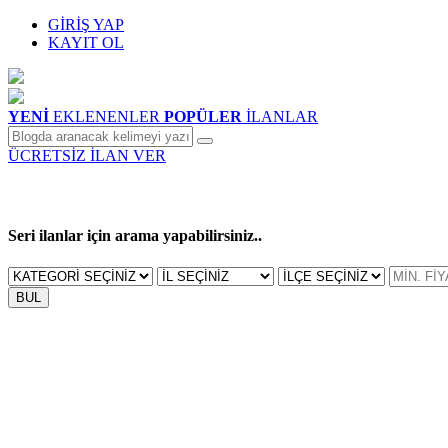
GİRİŞ YAP
KAYIT OL
YENİ
EKLENENLER
POPÜLER
İLANLAR
ÜCRETSİZ İLAN VER
Seri ilanlar için arama yapabilirsiniz..
BUL