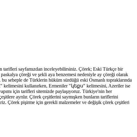
in tarifleri sayfamızdan inceleyebilirsiniz. Çörek; Eski Türkçe bir
ri paskalya çöreği ve şekli aya benzemesi nedeniyle ay çöreği olarak
ik. bu sebeple de Türklerin hüküm sürdüğü eski Osmanlı topraklarında
κι" kelimesini kullanırken, Ermeniler "կեքս" kelimesini, Azeriler ise
pımı için tarifleri sitemizde paylaşıyoruz. Türkiye'nin her
eşitlere ayrılır. Çörek çeşitlerini saymışken bunların tariflerini
iriz. Çörek pişirme için gerekli malzemeler ve değişik çörek çeşitleri