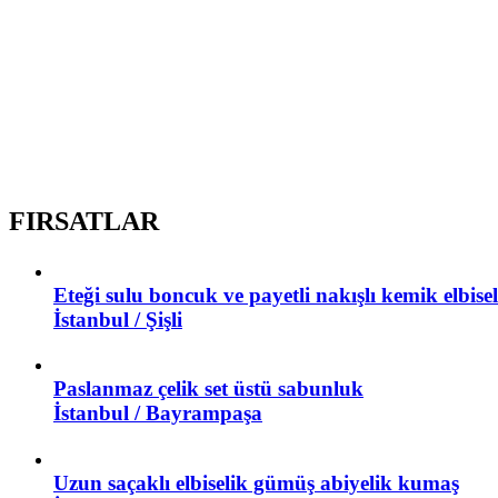
FIRSATLAR
Eteği sulu boncuk ve payetli nakışlı kemik elbis
İstanbul / Şişli
Paslanmaz çelik set üstü sabunluk
İstanbul / Bayrampaşa
Uzun saçaklı elbiselik gümüş abiyelik kumaş