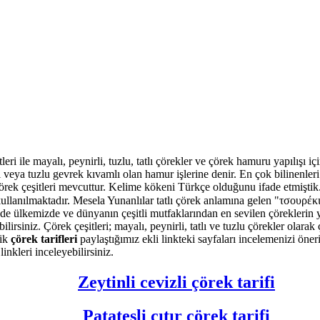
ri ile mayalı, peynirli, tuzlu, tatlı çörekler ve çörek hamuru yapılışı iç
ı veya tuzlu gevrek kıvamlı olan hamur işlerine denir. En çok bilinenle
k çörek çeşitleri mevcuttur. Kelime kökeni Türkçe olduğunu ifade etmişt
e kullanılmaktadır. Mesela Yunanlılar tatlı çörek anlamına gelen "τσουρέ
e ülkemizde ve dünyanın çeşitli mutfaklarından en sevilen çöreklerin ya
irsiniz. Çörek çeşitleri; mayalı, peynirli, tatlı ve tuzlu çörekler olarak ç
şik
çörek tarifleri
paylaştığımız ekli linkteki sayfaları incelemenizi öner
nkleri inceleyebilirsiniz.
Zeytinli cevizli çörek tarifi
Patatesli çıtır çörek tarifi