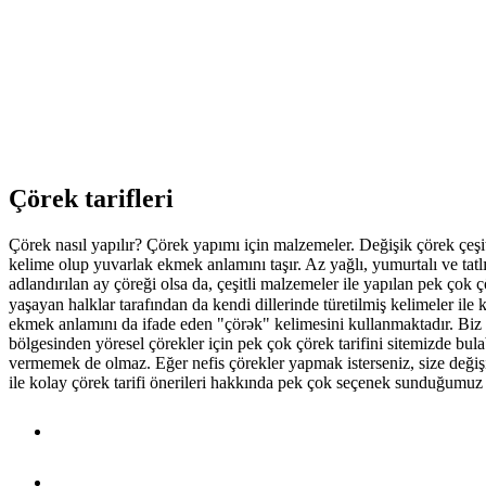
Çörek tarifleri
Çörek nasıl yapılır? Çörek yapımı için malzemeler. Değişik çörek çeşitle
kelime olup yuvarlak ekmek anlamını taşır. Az yağlı, yumurtalı ve tatl
adlandırılan ay çöreği olsa da, çeşitli malzemeler ile yapılan pek ço
yaşayan halklar tarafından da kendi dillerinde türetilmiş kelimeler il
ekmek anlamını da ifade eden "çörək" kelimesini kullanmaktadır. Biz d
bölgesinden yöresel çörekler için pek çok çörek tarifini sitemizde bulabil
vermemek de olmaz. Eğer nefis çörekler yapmak isterseniz, size deği
ile kolay çörek tarifi önerileri hakkında pek çok seçenek sunduğumuz li