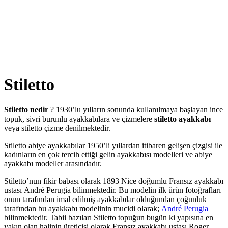
Stiletto
Stiletto nedir
? 1930’lu yılların sonunda kullanılmaya başlayan ince
topuk, sivri burunlu ayakkabılara ve çizmelere
stiletto ayakkabı
veya stiletto çizme denilmektedir.
Stiletto abiye ayakkabılar 1950’li yıllardan itibaren gelişen çizgisi ile
kadınların en çok tercih ettiği gelin ayakkabısı modelleri ve abiye
ayakkabı modeller arasındadır.
Stiletto’nun fikir babası olarak 1893 Nice doğumlu Fransız ayakkabı
ustası André Perugia bilinmektedir. Bu modelin ilk ürün fotoğrafları
onun tarafından imal edilmiş ayakkabılar olduğundan çoğunluk
tarafından bu ayakkabı modelinin mucidi olarak;
André Perugia
bilinmektedir. Tabii bazıları Stiletto topuğun bugün ki yapısına en
yakın olan halinin üreticisi olarak Fransız ayakkabı ustası Roger