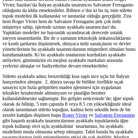
Vivier, bazıları’da İtalyan ayakkabı tasarımcısı Salvatore Ferragamo
olduğunu da iddia etmektedirler. Bilinen o’dur ki bu üç isim stiletto
topuk modelini ilk kullananlar ve tanıtanlar olduğu gerçeğidir. Zira
hem Roger Vivier hem de Salvatore Ferragamo pek çok ünlü
müşteriye sahip, işlerinde uzman ayakkabı tasarımcıları’dır.
Yaptıkları modeller ise hayranlık uyandıracak derecede ustalık
isteyen tasarımlardır. Bir de o zamanın teknolojik imkansızlıklarını
ve kısıtlı şartlarını düşünürsek, dünyaca ünlü sanatçıların ve devlet
yöneticilerinin bu ayakkabı tasarımcılarının müşterileri olmaları bunu
kanıtlamaktadır. Ki bu ayakkabı ustalarının kurdukları ayakkabı
atölyeleri, günümüzün en meşhur ayakkabı markaları arasında
yerlerini almışlar ve faaliyetlerine devam etmektedirler.
Stiletto ayakkabı adını; benzetildiği kısa saplı ince uçlu bir İtalyan
hançerinden almıştır. 2. dünya savaşı ile birlikte özellikle uçak
sanayisi için hızla geliştirilen maden işlenmesi için uygulanan
teknikler beraberinde alüminyum ve plastiğin beraber
kullanılabilmesini sağlamıştır. Bu gelişim neticesinde’de; iğne topuk
olarak da bilinip, 5 mm çapında 8 veya 8.5 cm yüksekliğinde ideal
olarak tanımlanan stiletto topuğun, kadına hem seksilik hem de bir
zerafet kattığını düşünen başta
Roger Vivier
ve
Salvatore Ferragamo
gibi başarılı ayakkabı tasarımcılarının ayakkabı topuklarında iğne
topuk kullanıp sivri uçlu ayakkabılar tasarlaması, bu ayakkabı
modelinin moda olmasına sebep olmuştur. Tabii bunda bu ayakkabı
tasarımcılarının ünlü müşterilerinin etkisi de yok değildir. Marilyn