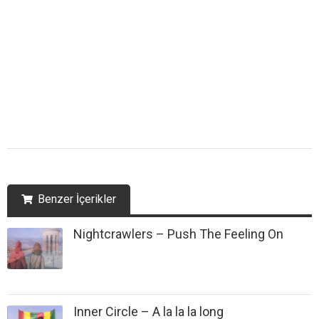
Benzer İçerikler
Nightcrawlers – Push The Feeling On
Inner Circle – A la la la long