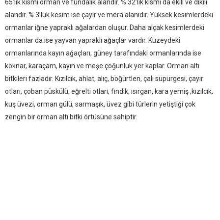
65’lik kısmı orman ve fundalık alandır. % 32’lik kısmı da ekili ve dikili
alandır. % 3’lük kesim ise çayır ve mera alanıdır. Yüksek kesimlerdeki
ormanlar iğne yapraklı ağalardan oluşur. Daha alçak kesimlerdeki
ormanlar da ise yayvan yapraklı ağaçlar vardır. Kuzeydeki
ormanlarında kayın ağaçları, güney tarafındaki ormanlarında ise
köknar, karaçam, kayın ve meşe çoğunluk yer kaplar. Orman altı
bitkileri fazladır. Kızılcık, ahlat, alıç, böğürtlen, çalı süpürgesi, çayır
otları, çoban püskülü, eğrelti otları, fındık, ısırgan, kara yemiş ,kızılcık,
kuş üvezi, orman gülü, sarmaşık, üvez gibi türlerin yetiştiği çok
zengin bir orman altı bitki örtüsüne sahiptir.