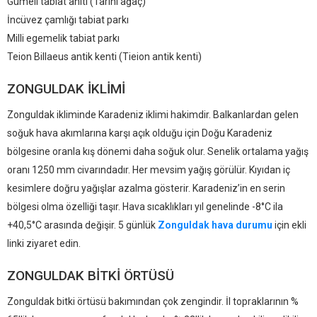
Gümeli tabiat anıtı (Tarihi ağaç)
İncüvez çamlığı tabiat parkı
Milli egemelik tabiat parkı
Teion Billaeus antik kenti (Tieion antik kenti)
ZONGULDAK IKLIMI
Zonguldak ikliminde Karadeniz iklimi hakimdir. Balkanlardan gelen
soğuk hava akımlarına karşı açık olduğu için Doğu Karadeniz
bölgesine oranla kış dönemi daha soğuk olur. Senelik ortalama yağış
oranı 1250 mm civarındadır. Her mevsim yağış görülür. Kıyıdan iç
kesimlere doğru yağışlar azalma gösterir. Karadeniz’in en serin
bölgesi olma özelliği taşır. Hava sıcaklıkları yıl genelinde -8°C ila
+40,5°C arasında değişir. 5 günlük
Zonguldak hava durumu
için ekli
linki ziyaret edin.
ZONGULDAK BITKI ÖRTÜSÜ
Zonguldak bitki örtüsü bakımından çok zengindir. İl topraklarının %