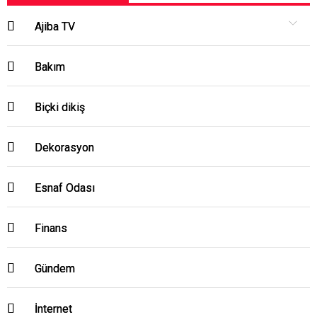
Ajiba TV
Bakım
Biçki dikiş
Dekorasyon
Esnaf Odası
Finans
Gündem
İnternet