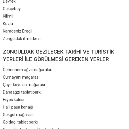
Devrek
Gökçebey
Kilimli
Kozlu
Karadeniz Ereğli
Zonguldak il merkezi
ZONGULDAK GEZILECEK TARIHI VE TURISTIK
YERLERI ILE GÖRÜLMESI GEREKEN YERLER
Cehennem ağzı mağaraları
Cumayanı mağarası
Çayır köyü su mağarası
Danaağzı tabiat parkı
Filyos kalesi
Halil paşa konağı
Gökgöl mağarası
Göldağı tabiat parkı