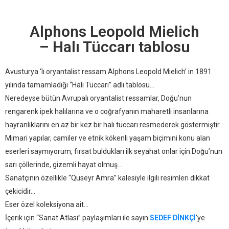
Alphons Leopold Mielich
– Halı Tüccarı tablosu
Avusturya ‘lı oryantalist ressam Alphons Leopold Mielich’ in 1891
yılında tamamladığı “Halı Tüccarı” adlı tablosu…
Neredeyse bütün Avrupalı oryantalist ressamlar, Doğu’nun
rengarenk ipek halılarına ve o coğrafyanın maharetli insanlarına
hayranlıklarını en az bir kez bir halı tüccarı resmederek göstermiştir…
Mimari yapılar, camiler ve etnik kökenli yaşam biçimini konu alan
eserleri saymıyorum, fırsat buldukları ilk seyahat onlar için Doğu’nun
sarı çöllerinde, gizemli hayat olmuş…
Sanatçının özellikle “Quseyr Amra” kalesiyle ilgili resimleri dikkat
çekicidir…
Eser özel koleksiyona ait…
İçerik için “Sanat Atlası” paylaşımları ile sayın
SEDEF DİNKÇİ
‘ye