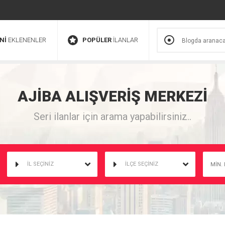
Nİ
EKLENENLER
POPÜLER
İLANLAR
AJİBA
ALIŞVERİŞ
MERKEZİ
Seri ilanlar için arama yapabilirsiniz..
İL SEÇİNİZ
İLÇE SEÇİNİZ