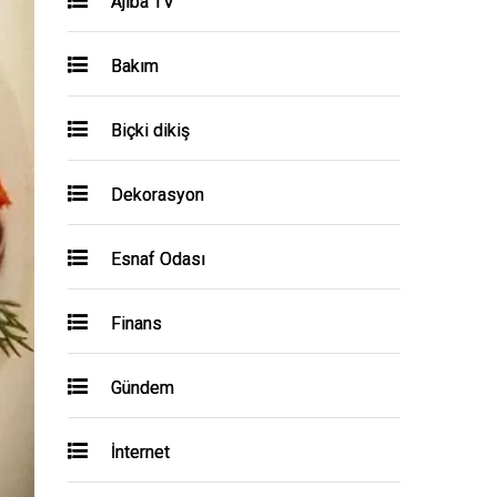
Ajiba TV
Bakım
Biçki dikiş
Dekorasyon
Esnaf Odası
Finans
Gündem
İnternet