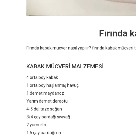
Fırında k
Fırında kabak mücver nasıl yapılır? fırında kabak mücveri ta
KABAK MÜCVERI MALZEMESI
4 orta boy kabak
1 orta boy haşlanmış havuç
1 demet maydanoz
Yarım demet dereotu
4-5 dal taze soğan
3/4 çay bardağı sıvıyağ
2 yumurta
1.5 çay bardağı un