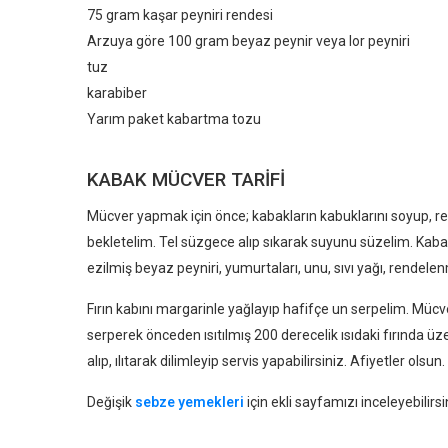
75 gram kaşar peyniri rendesi
Arzuya göre 100 gram beyaz peynir veya lor peyniri
tuz
karabiber
Yarım paket kabartma tozu
KABAK MÜCVER TARIFI
Mücver yapmak için önce; kabakların kabuklarını soyup, r
bekletelim. Tel süzgece alıp sıkarak suyunu süzelim. Kaba
ezilmiş beyaz peyniri, yumurtaları, unu, sıvı yağı, rendele
Fırın kabını margarinle yağlayıp hafifçe un serpelim. Müc
serperek önceden ısıtılmış 200 derecelik ısıdaki fırında üz
alıp, ılıtarak dilimleyip servis yapabilirsiniz. Afiyetler olsun.
Değişik
sebze yemekleri
için ekli sayfamızı inceleyebilirsi