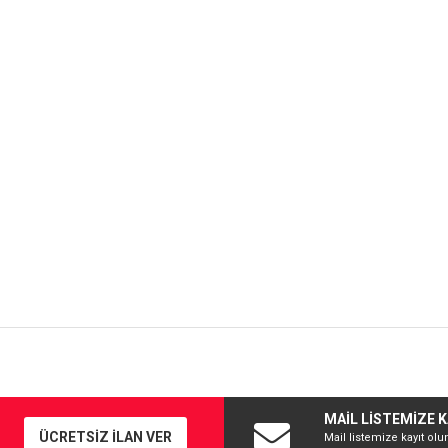
MAİL LİSTEMİZE K
ÜCRETSİZ İLAN VER
Mail listemize kayıt olu