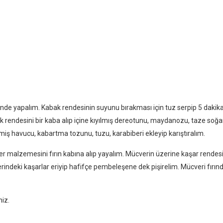
ende yapalım. Kabak rendesinin suyunu bırakması için tuz serpip 5 dakik
k rendesini bir kaba alıp içine kıyılmış dereotunu, maydanozu, taze soğa
nmiş havucu, kabartma tozunu, tuzu, karabiberi ekleyip karıştıralım.
ver malzemesini fırın kabına alıp yayalım. Mücverin üzerine kaşar rendes
erindeki kaşarlar eriyip hafifçe pembeleşene dek pişirelim. Mücveri fırın
niz.