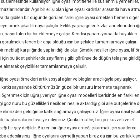
süslemesinde kullanılıyor. İğne oyası motiflerle ile süslenmiş yemeniler,
mazlarındandır. Ağır bir el işi olan iğne oyası kadınlar arasında hava atm
a da gidilen bir düğünde görülen farklı iğne oyası örnekleri hemen diğer
eye örnek çıkartılmaya çalışılır. Evlilik yaşına gelen kızlar annelerinden i
, başörtüleri bir bir eklemeye çalışır. Kendisi yapamıyorsa da büyükleri
görülmek istenen bir obje olduğu için bir şekilde tamamlamaya çalışır.
 meblağ karşılığında yaptırıldığı da olur. Şimdiki nesiller iğne oyası, lif 
 için bu âdet şehirlerde zayıflamış gibi görünse de düğün telaşına girild
le alınarak çeyizlikler tamamlanmaya çalışılır.
ne oyası örnekleri artık sosyal ağlar ve bloglar aracılığıyla paylaşılıyor.
 katkı sayesinde kültürümüzün güzel bir unsuru internete taşınarak
ı öğrenmek için uğraş veriyor. İğne oyası modelleri içerisinde en farklı en
göz nuru bu güzellikleri nesilden nesile aktardığı gibi aile bütçelerine d
elimizden geldiğince katkı sağlamaya çalışıyoruz. İğne oyası nasıl yapıl
ile başlamalarını tavsiye ediyoruz. Çünkü müthiş bir göz kuvveti ve el
ceği bir şey değildir. Bazen bir iğne oyası örneği çıkarmak için saatlerce
heba edebilirsiniz. İğne oyalarını kıymetli yapan biraz da işin bu zorluk kıs