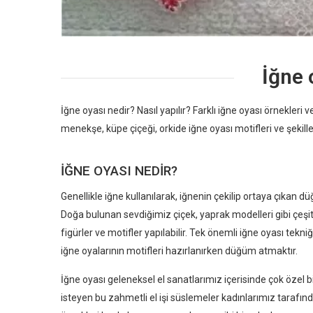
İğne 
İğne oyası nedir? Nasıl yapılır? Farklı iğne oyası örnekleri ve d
menekşe, küpe çiçeği, orkide iğne oyası motifleri ve şekill
İĞNE OYASI NEDIR?
Genellikle iğne kullanılarak, iğnenin çekilip ortaya çıkan dü
Doğa bulunan sevdiğimiz çiçek, yaprak modelleri gibi çeşit
figürler ve motifler yapılabilir. Tek önemli iğne oyası tekniğ
iğne oyalarının motifleri hazırlanırken düğüm atmaktır.
İğne oyası geleneksel el sanatlarımız içerisinde çok özel bir
isteyen bu zahmetli el işi süslemeler kadınlarımız tarafı