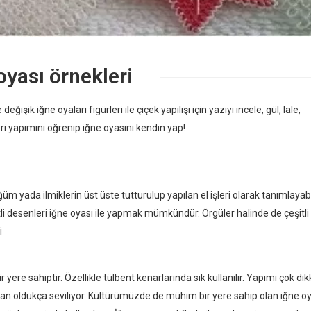
oyası örnekleri
eğişik iğne oyaları figürleri ile çiçek yapılışı için yazıyı incele, gül, lale,
eri yapımını öğrenip iğne oyasını kendin yap!
ğüm yada ilmiklerin üst üste tutturulup yapılan el işleri olarak tanımlayabil
li desenleri iğne oyası ile yapmak mümkündür. Örgüler halinde de çeşitli
i
 yere sahiptir. Özellikle tülbent kenarlarında sık kullanılır. Yapımı çok dik
ndan oldukça seviliyor. Kültürümüzde de mühim bir yere sahip olan iğne o