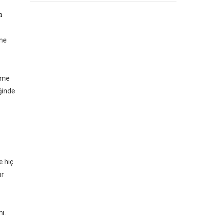
a
ğne
örme
iğinde
e hiç
ır
mı.