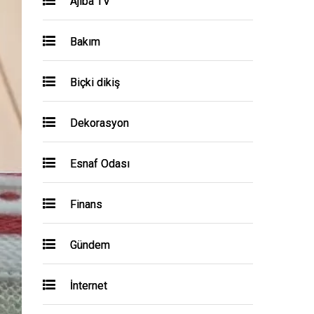
Ajiba TV
Bakım
Biçki dikiş
Dekorasyon
Esnaf Odası
Finans
Gündem
İnternet