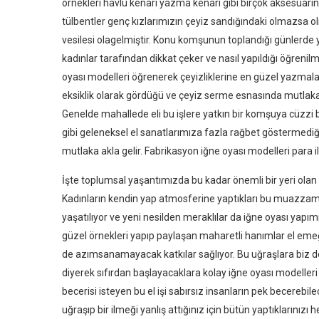
örnekleri havlu kenarı yazma kenarı gibi birçok aksesuarın 
tülbentler genç kızlarımızın çeyiz sandığındaki olmazsa ol
vesilesi olagelmiştir. Konu komşunun toplandığı günlerde y
kadınlar tarafından dikkat çeker ve nasıl yapıldığı öğrenilm
oyası modelleri öğrenerek çeyizliklerine en güzel yazmaları
eksiklik olarak gördüğü ve çeyiz serme esnasında mutlaka 
Genelde mahallede eli bu işlere yatkın bir komşuya cüzzi bir
gibi geleneksel el sanatlarımıza fazla rağbet göstermediği
mutlaka akla gelir. Fabrikasyon iğne oyası modelleri para i
İşte toplumsal yaşantımızda bu kadar önemli bir yeri olan iğ
Kadınların kendin yap atmosferine yaptıkları bu muazzam
yaşatılıyor ve yeni nesilden meraklılar da iğne oyası yapım
güzel örnekleri yapıp paylaşan maharetli hanımlar el emeği 
de azımsanamayacak katkılar sağlıyor. Bu uğraşlara biz de 
diyerek sıfırdan başlayacaklara kolay iğne oyası modelleri 
becerisi isteyen bu el işi sabırsız insanların pek becerebile
uğraşıp bir ilmeği yanlış attığınız için bütün yaptıklarınızı 