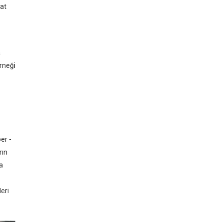
nat
a
rneği
er -
rın
a
leri