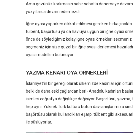
Ama gözünüz korkmasın sabır sebatla denemeye devam eder
yüzyıllarca devam edemezdi.
İğne oyası yaparken dikkat edilmesi gereken birkaç nokta b
tülbent, başörtüsü ya da havluya uygun bir iğne oyası örn
önce de söylediğimiz kolay iğne oyası örnekleri seçmeni
seçmeniz için size güzel bir iğne oyası derlemesi hazırla
oyası modelleri bulunuyor.
YAZMA KENARI OYA ÖRNEKLERI
İslamiyet’in bir gereği olarak ülkemizde kadınlar için ört
belki de daha eski çağlardan beri- Anadolu kadınları başları
isimleri coğrafya değiştikçe değişiyor. Başörtüsü, yazma, t
hep aynı. Yüksek Türk kültürü bütün davranışlarımıza sindiğ
başörtüsü olarak kullandıkları eşarp, tülbent gibi aksesuarl
ile süslüyorlar.