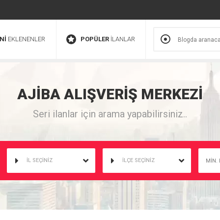
Nİ
EKLENENLER
POPÜLER
İLANLAR
AJİBA
ALIŞVERİŞ
MERKEZİ
Seri ilanlar için arama yapabilirsiniz..
İL SEÇİNİZ
İLÇE SEÇİNİZ