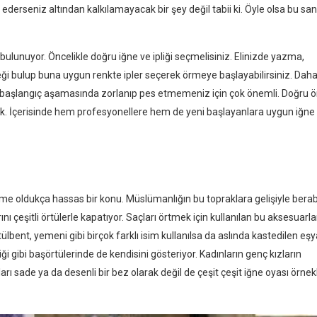
seniz altından kalkılamayacak bir şey değil tabii ki. Öyle olsa bu sa
ulunuyor. Öncelikle doğru iğne ve ipliği seçmelisiniz. Elinizde yazma,
eği bulup buna uygun renkte ipler seçerek örmeye başlayabilirsiniz. Dah
z başlangıç aşamasında zorlanıp pes etmemeniz için çok önemli. Doğru ö
dık. İçerisinde hem profesyonellere hem de yeni başlayanlara uygun iğne
ünme oldukça hassas bir konu. Müslümanlığın bu topraklara gelişiyle berab
nı çeşitli örtülerle kapatıyor. Saçları örtmek için kullanılan bu aksesuarla
ülbent, yemeni gibi birçok farklı isim kullanılsa da aslında kastedilen eşy
i gibi başörtülerinde de kendisini gösteriyor. Kadınların genç kızların
arı sade ya da desenli bir bez olarak değil de çeşit çeşit iğne oyası örnek