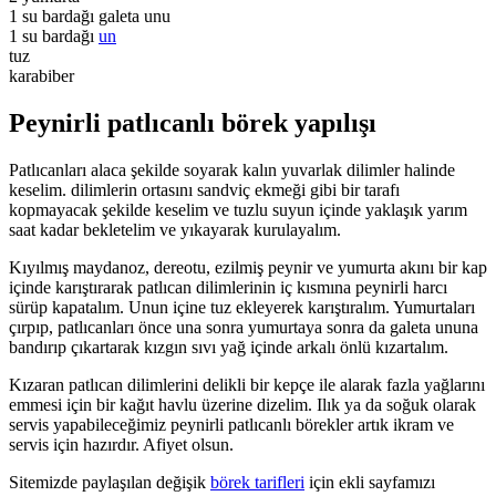
1 su bardağı galeta unu
1 su bardağı
un
tuz
karabiber
Peynirli patlıcanlı börek yapılışı
Patlıcanları alaca şekilde soyarak kalın yuvarlak dilimler halinde
keselim. dilimlerin ortasını sandviç ekmeği gibi bir tarafı
kopmayacak şekilde keselim ve tuzlu suyun içinde yaklaşık yarım
saat kadar bekletelim ve yıkayarak kurulayalım.
Kıyılmış maydanoz, dereotu, ezilmiş peynir ve yumurta akını bir kap
içinde karıştırarak patlıcan dilimlerinin iç kısmına peynirli harcı
sürüp kapatalım. Unun içine tuz ekleyerek karıştıralım. Yumurtaları
çırpıp, patlıcanları önce una sonra yumurtaya sonra da galeta ununa
bandırıp çıkartarak kızgın sıvı yağ içinde arkalı önlü kızartalım.
Kızaran patlıcan dilimlerini delikli bir kepçe ile alarak fazla yağlarını
emmesi için bir kağıt havlu üzerine dizelim. Ilık ya da soğuk olarak
servis yapabileceğimiz peynirli patlıcanlı börekler artık ikram ve
servis için hazırdır. Afiyet olsun.
Sitemizde paylaşılan değişik
börek tarifleri
için ekli sayfamızı