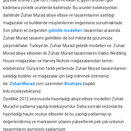
güzellik ürünleri, parfüm, mayo ve kadın iç giyim ürünleri gibi
kadınlara yönelik ürünlerde katılmıştır. Bu ürünler koleksiyonları
dahilinde Zuhair Murad abiye elbise ve tasarımlarının satıldığı
mağazalar ve butiklerde müşterilerinin beğenisine sunulmaktadır.
Son yılların en beğenilen
gelinlik modelleri
tasarımları arasında
Zuhair Murad tasarımı gelinlikler de bol miktarda gözümüze
çarpmaktalar. Türkiye’de; Zuhair Murad gelinlik modelleri ve Zuhair
Murad abiye elbiseler ile Zuhair Murad tasarımlarını Vakko Wedding
House mağazaları ve Harvey Nichols mağazalarından temin
edebilirsiniz. Dünya’nın farklı yerlerinde Zuhair Murad tasarımlarının
satıldığı butikler ve mağazalar için bilgi edinmek isterseniz
de;
ZuhairMurad
.com üzerinden
Boutiqes
başlıklı
linki inceleyebilirsiniz.
Özellikle 2012 sezonunda hazırladığı abiye elbise modelleri Zuhair
Murad’ın patlama yaptığı koleksiyon’dur. Daha sonraki sezonlarda
hazırladığı haute coutue elbiseler ile bu yaptığı patlamayı iyi
değerlendirmiş ve markasının çıtasını yükselterek pek çok ünlünün
tasarımlarını giymesini sağlamıştır.