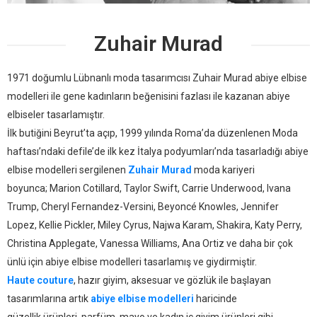
Zuhair Murad
1971 doğumlu Lübnanlı moda tasarımcısı Zuhair Murad abiye elbise
modelleri ile gene kadınların beğenisini fazlası ile kazanan abiye
elbiseler tasarlamıştır.
İlk butiğini Beyrut’ta açıp, 1999 yılında Roma’da düzenlenen Moda
haftası’ndaki defile’de ilk kez İtalya podyumları’nda tasarladığı abiye
elbise modelleri sergilenen
Zuhair Murad
moda kariyeri
boyunca; Marion Cotillard, Taylor Swift, Carrie Underwood, Ivana
Trump, Cheryl Fernandez-Versini, Beyoncé Knowles, Jennifer
Lopez, Kellie Pickler, Miley Cyrus, Najwa Karam, Shakira, Katy Perry,
Christina Applegate, Vanessa Williams, Ana Ortiz ve daha bir çok
ünlü için abiye elbise modelleri tasarlamış ve giydirmiştir.
Haute couture
, hazır giyim, aksesuar ve gözlük ile başlayan
tasarımlarına artık
abiye elbise modelleri
haricinde