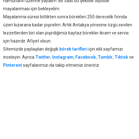
hamurların üzerine yayalım. Bir saat bu şekilde tepside
mayalanması için bekleyelim.
Mayalanma süresi bittikten sonra börekleri 250 derecelik fırında
üzeri kızarana kadar pişirelim. Artık Antakya yöresine özgü sevilen
lezzetlerden biri olan pişirdiğimiz kaytaz börekler ikram ve servis
için hazırdır. Afiyet olsun.
Sitemizde paylaşılan değişik
börek tarifleri
için ekli sayfamızı
inceleyin. Ayrıca
Twitter
,
Instagram
,
Facebook
,
Tumblr
,
Tiktok
ve
Pinterest
sayfalarımızı da takip etmenizi öneririz.