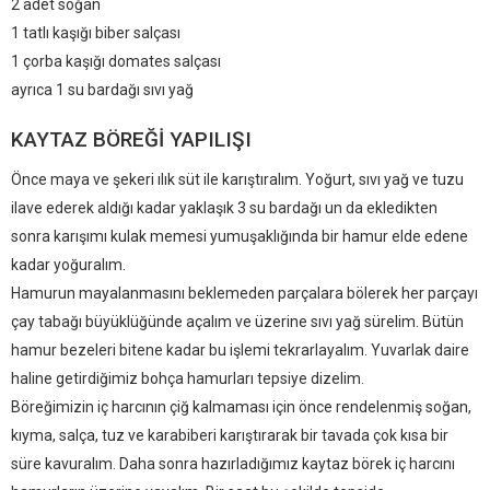
2 adet soğan
1 tatlı kaşığı biber salçası
1 çorba kaşığı domates salçası
ayrıca 1 su bardağı sıvı yağ
KAYTAZ BÖREĞI YAPILIŞI
Önce maya ve şekeri ılık süt ile karıştıralım. Yoğurt, sıvı yağ ve tuzu
ilave ederek aldığı kadar yaklaşık 3 su bardağı un da ekledikten
sonra karışımı kulak memesi yumuşaklığında bir hamur elde edene
kadar yoğuralım.
Hamurun mayalanmasını beklemeden parçalara bölerek her parçayı
çay tabağı büyüklüğünde açalım ve üzerine sıvı yağ sürelim. Bütün
hamur bezeleri bitene kadar bu işlemi tekrarlayalım. Yuvarlak daire
haline getirdiğimiz bohça hamurları tepsiye dizelim.
Böreğimizin iç harcının çiğ kalmaması için önce rendelenmiş soğan,
kıyma, salça, tuz ve karabiberi karıştırarak bir tavada çok kısa bir
süre kavuralım. Daha sonra hazırladığımız kaytaz börek iç harcını