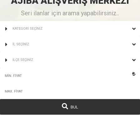
AJİBA
ALIŞVERİŞ
MERKEZİ
Seri ilanlar için arama yapabilirsiniz..
KATEGORİ SEÇİNİZ
İL SEÇİNİZ
İLÇE SEÇİNİZ
BUL